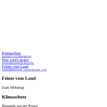
WILLKOM
GENU
Klimaschutz
NIED
BEISPIELE AUS DER PRAXIS
Hier wird's lecker
NIEDERRHEINISCHE REZEPTE
Feines vom Land
NIEDERRHEINISCH – WESTFÄLISCH – GUT
Feines vom Land
Zum Webshop
Klimaschutz
Beispiele aus der Praxis