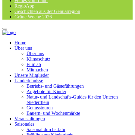
Feines vom Land
RegioApp
Geschichten aus der Genussregion
Grüne Woche 2026
Home
Über uns
Über uns
Klimaschutz
Film ab
Mitmachen
Unsere Mitglieder
Landerlebnisse
Betriebs- und Gästeführungen
Angebote für Kinder
Natur- und Landschafts-Guides für den Unteren
Niederrhein
Genusstouren
Bauern- und Wochenmärkte
Veranstaltungen
Saisonales
Saisonal durchs Jahr
Frühling am Niederrhein