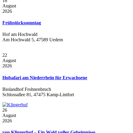
16
August
2026
Frühstückssonntag
Hof am Hochwald
Am Hochwald 5, 47589 Uedem
22
August
2026
Hofsafari am Niederrhein für Erwachsene
Biolandhof Frohnenbruch
Schlossallee 81, 47475 Kamp-Lintfort
26
August
2026
von Klingerhuf – Ein Wald voller Geheimnisse