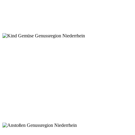
GENU
NIED
WILLKOM
GENU
NIED