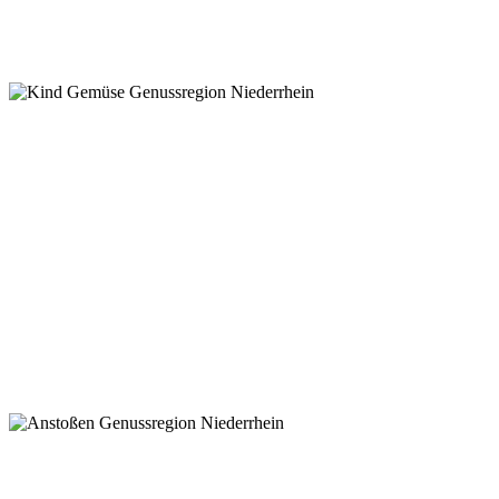
NIED
WILLKOM
GENU
NIED