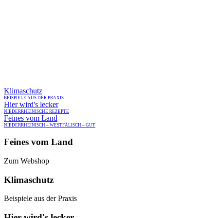
WILLKOM
GENU
Klimaschutz
NIED
BEISPIELE AUS DER PRAXIS
Hier wird's lecker
NIEDERRHEINISCHE REZEPTE
Feines vom Land
NIEDERRHEINISCH – WESTFÄLISCH – GUT
Feines vom Land
Zum Webshop
Klimaschutz
Beispiele aus der Praxis
Hier wird's lecker