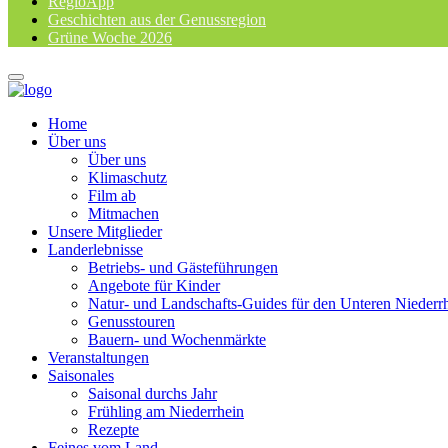
RegioApp
Geschichten aus der Genussregion
Grüne Woche 2026
Home
Über uns
Über uns
Klimaschutz
Film ab
Mitmachen
Unsere Mitglieder
Landerlebnisse
Betriebs- und Gästeführungen
Angebote für Kinder
Natur- und Landschafts-Guides für den Unteren Niederr
Genusstouren
Bauern- und Wochenmärkte
Veranstaltungen
Saisonales
Saisonal durchs Jahr
Frühling am Niederrhein
Rezepte
Feines vom Land