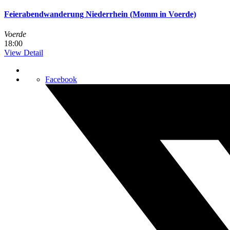
Feierabendwanderung Niederrhein (Momm in Voerde)
Voerde
18:00
View Detail
Facebook