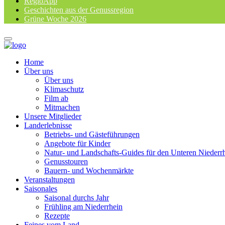
RegioApp
Geschichten aus der Genussregion
Grüne Woche 2026
Home
Über uns
Über uns
Klimaschutz
Film ab
Mitmachen
Unsere Mitglieder
Landerlebnisse
Betriebs- und Gästeführungen
Angebote für Kinder
Natur- und Landschafts-Guides für den Unteren Niederr
Genusstouren
Bauern- und Wochenmärkte
Veranstaltungen
Saisonales
Saisonal durchs Jahr
Frühling am Niederrhein
Rezepte
Feines vom Land