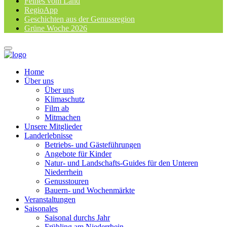
Feines vom Land
RegioApp
Geschichten aus der Genussregion
Grüne Woche 2026
Home
Über uns
Über uns
Klimaschutz
Film ab
Mitmachen
Unsere Mitglieder
Landerlebnisse
Betriebs- und Gästeführungen
Angebote für Kinder
Natur- und Landschafts-Guides für den Unteren
Niederrhein
Genusstouren
Bauern- und Wochenmärkte
Veranstaltungen
Saisonales
Saisonal durchs Jahr
Frühling am Niederrhein