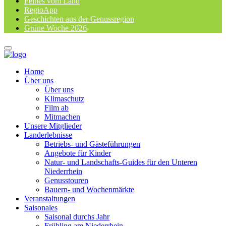
Feines vom Land
RegioApp
Geschichten aus der Genussregion
Grüne Woche 2026
Home
Über uns
Über uns
Klimaschutz
Film ab
Mitmachen
Unsere Mitglieder
Landerlebnisse
Betriebs- und Gästeführungen
Angebote für Kinder
Natur- und Landschafts-Guides für den Unteren
Niederrhein
Genusstouren
Bauern- und Wochenmärkte
Veranstaltungen
Saisonales
Saisonal durchs Jahr
Frühling am Niederrhein