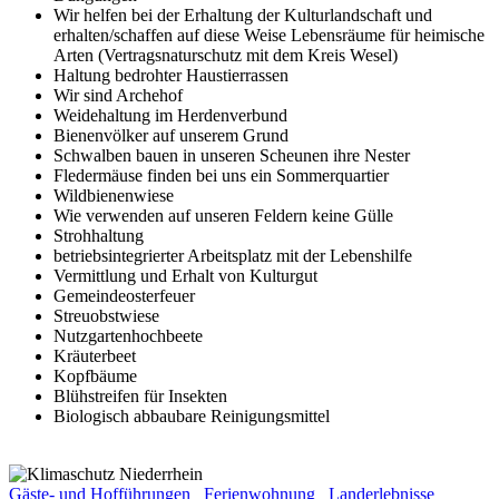
Wir helfen bei der Erhaltung der Kulturlandschaft und
erhalten/schaffen auf diese Weise Lebensräume für heimische
Arten (Vertragsnaturschutz mit dem Kreis Wesel)
Haltung bedrohter Haustierrassen
Wir sind Archehof
Weidehaltung im Herdenverbund
Bienenvölker auf unserem Grund
Schwalben bauen in unseren Scheunen ihre Nester
Fledermäuse finden bei uns ein Sommerquartier
Wildbienenwiese
Wie verwenden auf unseren Feldern keine Gülle
Strohhaltung
betriebsintegrierter Arbeitsplatz mit der Lebenshilfe
Vermittlung und Erhalt von Kulturgut
Gemeindeosterfeuer
Streuobstwiese
Nutzgartenhochbeete
Kräuterbeet
Kopfbäume
Blühstreifen für Insekten
Biologisch abbaubare Reinigungsmittel
Gäste- und Hofführungen
Ferienwohnung
Landerlebnisse