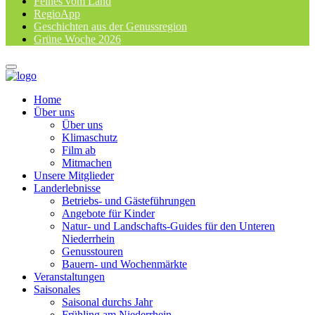
Feines vom Land
RegioApp
Geschichten aus der Genussregion
Grüne Woche 2026
Home
Über uns
Über uns
Klimaschutz
Film ab
Mitmachen
Unsere Mitglieder
Landerlebnisse
Betriebs- und Gästeführungen
Angebote für Kinder
Natur- und Landschafts-Guides für den Unteren
Niederrhein
Genusstouren
Bauern- und Wochenmärkte
Veranstaltungen
Saisonales
Saisonal durchs Jahr
Frühling am Niederrhein