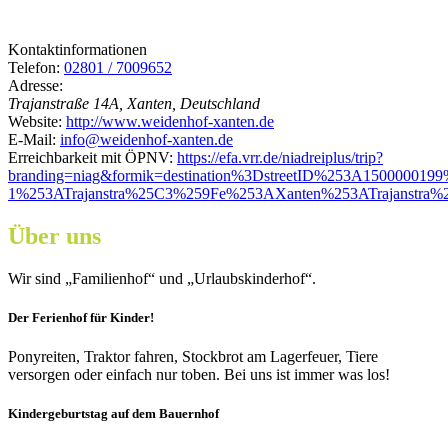
Kontaktinformationen
Telefon:
02801 / 7009652
Adresse:
Trajanstraße 14A, Xanten, Deutschland
Website:
http://www.weidenhof-xanten.de
E-Mail:
info@weidenhof-xanten.de
Erreichbarkeit mit ÖPNV:
https://efa.vrr.de/niadreiplus/trip?
branding=niag&formik=destination%3DstreetID%253A1500000
1%253ATrajanstra%25C3%259Fe%253AXanten%253ATrajanst
Über uns
Wir sind „Familienhof“ und „Urlaubskinderhof“.
Der Ferienhof für Kinder!
Ponyreiten, Traktor fahren, Stockbrot am Lagerfeuer, Tiere
versorgen oder einfach nur toben. Bei uns ist immer was los!
Kindergeburtstag auf dem Bauernhof