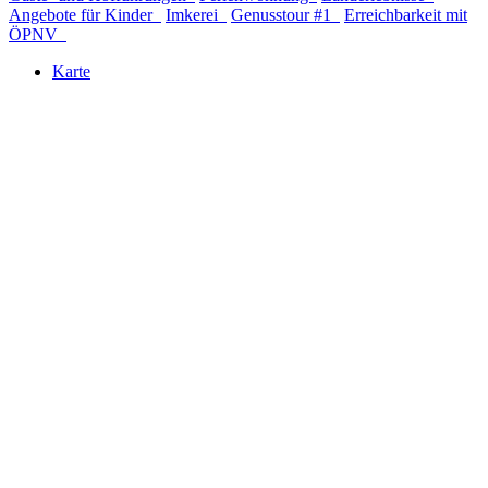
Angebote für Kinder
Imkerei
Genusstour #1
Erreichbarkeit mit
ÖPNV
Karte