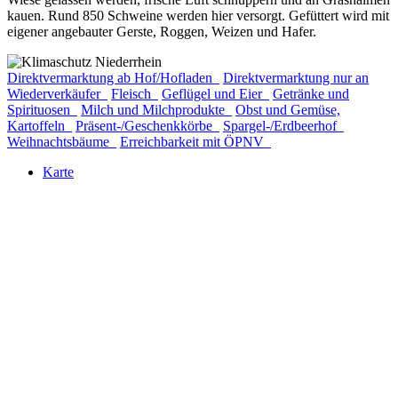
kauen. Rund 850 Schweine werden hier versorgt. Gefüttert wird mit
eigener angebauter Gerste, Roggen, Weizen und Hafer.
Direktvermarktung ab Hof/Hofladen
Direktvermarktung nur an
Wiederverkäufer
Fleisch
Geflügel und Eier
Getränke und
Spirituosen
Milch und Milchprodukte
Obst und Gemüse,
Kartoffeln
Präsent-/Geschenkkörbe
Spargel-/Erdbeerhof
Weihnachtsbäume
Erreichbarkeit mit ÖPNV
Karte