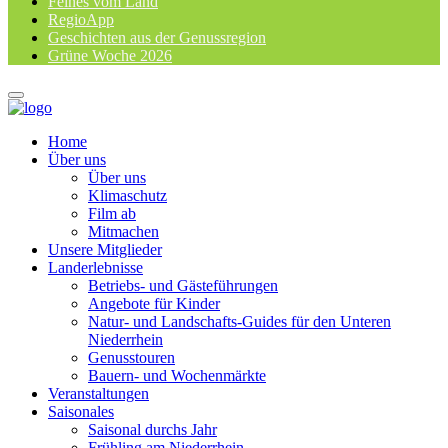
Feines vom Land
RegioApp
Geschichten aus der Genussregion
Grüne Woche 2026
Home
Über uns
Über uns
Klimaschutz
Film ab
Mitmachen
Unsere Mitglieder
Landerlebnisse
Betriebs- und Gästeführungen
Angebote für Kinder
Natur- und Landschafts-Guides für den Unteren
Niederrhein
Genusstouren
Bauern- und Wochenmärkte
Veranstaltungen
Saisonales
Saisonal durchs Jahr
Frühling am Niederrhein