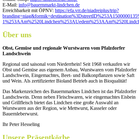
E-Mail:
info@bauernmarkt-lindchen.de
Erreichbarkeit mit ÖPNV:
https://efa.vrr.de/niadreiplus/trip?
branding=niag&formik=destination%3DstreetID%253A1500000
1%253AAm%2520Lindchen%253AUedem%253AAm%2520Lindch
Über uns
Obst, Gemüse und regionale Wurstwaren vom Pfalzdorfer
Landschwein
Regional und saisonal vom Niederrhein! Seit 1968 verkaufen wir
Obst und Gemüse aus eigenem Anbau, Wurstwaren vom Pfalzdorfer
Landschwein, Eingemachtes, Beet- und Balkonpflanzen sowie Saft
und Wein. Als zertifizierter Bioland Betrieb auch in Bioqualität!
Das Markenzeichen des Bauernmarktes Lindchen ist das Pfalzdorfer
Landschwein. Denn neben Fleischwaren, wie eingemachtes Eisbein
und Grillfleisch bietet das Lindchen eine große Auswahl an
Wurstwaren aus der Region, wie Mettwurst, Kasseler oder
Bauernleberwurst.
Ihr Peter Hesseling
Unsere Präsentkörbe