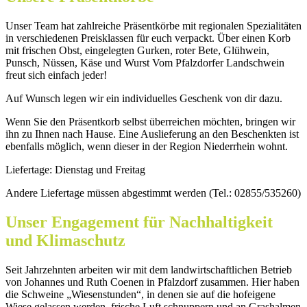
Unser Team hat zahlreiche Präsentkörbe mit regionalen Spezialitäten
in verschiedenen Preisklassen für euch verpackt. Über einen Korb
mit frischen Obst, eingelegten Gurken, roter Bete, Glühwein,
Punsch, Nüssen, Käse und Wurst Vom Pfalzdorfer Landschwein
freut sich einfach jeder!
Auf Wunsch legen wir ein individuelles Geschenk von dir dazu.
Wenn Sie den Präsentkorb selbst überreichen möchten, bringen wir
ihn zu Ihnen nach Hause. Eine Auslieferung an den Beschenkten ist
ebenfalls möglich, wenn dieser in der Region Niederrhein wohnt.
Liefertage: Dienstag und Freitag
Andere Liefertage müssen abgestimmt werden (Tel.: 02855/535260)
Unser Engagement für Nachhaltigkeit
und Klimaschutz
Seit Jahrzehnten arbeiten wir mit dem landwirtschaftlichen Betrieb
von Johannes und Ruth Coenen in Pfalzdorf zusammen. Hier haben
die Schweine „Wiesenstunden“, in denen sie auf die hofeigene
Wiese gelassen werden, frische Luft schnuppern und an Grashalmen