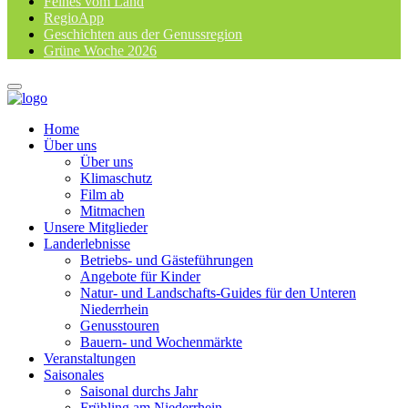
Feines vom Land
RegioApp
Geschichten aus der Genussregion
Grüne Woche 2026
Home
Über uns
Über uns
Klimaschutz
Film ab
Mitmachen
Unsere Mitglieder
Landerlebnisse
Betriebs- und Gästeführungen
Angebote für Kinder
Natur- und Landschafts-Guides für den Unteren
Niederrhein
Genusstouren
Bauern- und Wochenmärkte
Veranstaltungen
Saisonales
Saisonal durchs Jahr
Frühling am Niederrhein