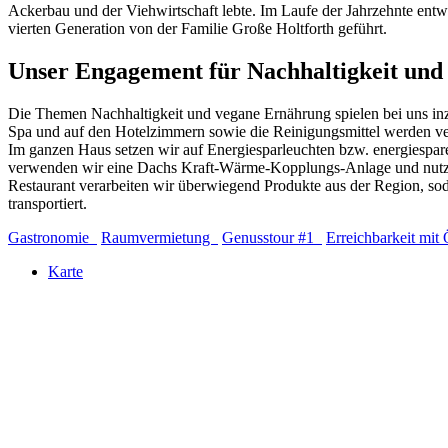
Ackerbau und der Viehwirtschaft lebte. Im Laufe der Jahrzehnte entwi
vierten Generation von der Familie Große Holtforth geführt.
Unser Engagement für Nachhaltigkeit und
Die Themen Nachhaltigkeit und vegane Ernährung spielen bei uns inzw
Spa und auf den Hotelzimmern sowie die Reinigungsmittel werden vega
Im ganzen Haus setzen wir auf Energiesparleuchten bzw. energies
verwenden wir eine Dachs Kraft-Wärme-Kopplungs-Anlage und nutzen
Restaurant verarbeiten wir überwiegend Produkte aus der Region, s
transportiert.
Gastronomie
Raumvermietung
Genusstour #1
Erreichbarkeit m
Karte