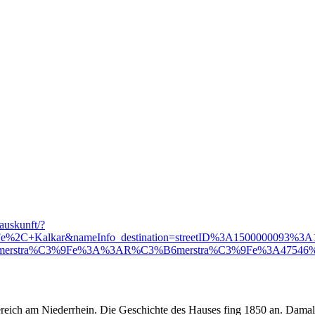
nauskunft/?
9Fe%2C+Kalkar&nameInfo_destination=streetID%3A1500000093%
stra%C3%9Fe%3A%3AR%C3%B6merstra%C3%9Fe%3A47546%3AA
ereich am Niederrhein. Die Geschichte des Hauses fing 1850 an. Dam