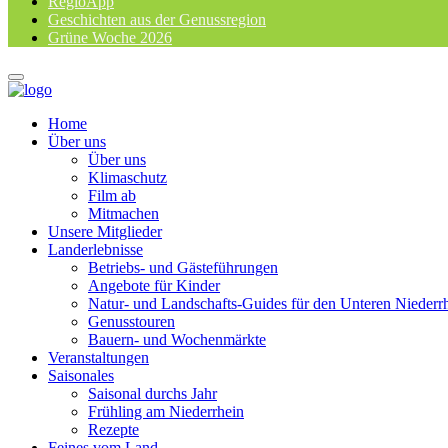
RegioApp
Geschichten aus der Genussregion
Grüne Woche 2026
Home
Über uns
Über uns
Klimaschutz
Film ab
Mitmachen
Unsere Mitglieder
Landerlebnisse
Betriebs- und Gästeführungen
Angebote für Kinder
Natur- und Landschafts-Guides für den Unteren Niederr
Genusstouren
Bauern- und Wochenmärkte
Veranstaltungen
Saisonales
Saisonal durchs Jahr
Frühling am Niederrhein
Rezepte
Feines vom Land