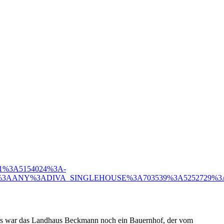
3A1%3A5154024%3A-
NY%3ADIVA_SINGLEHOUSE%3A703539%3A5252729%3AMRCV%3An
als war das Landhaus Beckmann noch ein Bauernhof, der vom