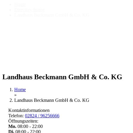
Home
Directory listing
Landhaus Beckmann GmbH & Co. KG
Landhaus Beckmann GmbH & Co. KG
Home
»
Landhaus Beckmann GmbH & Co. KG
Kontaktinformationen
Telefon:
02824 / 96256666
Öffnungszeiten:
Mo.
08:00 - 22:00
Di.
08:00 - 22:00