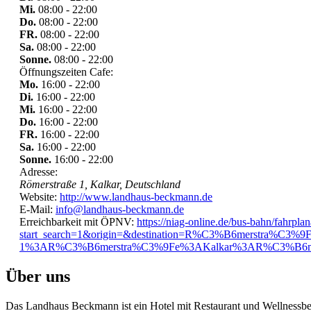
Mi.
08:00 - 22:00
Do.
08:00 - 22:00
FR.
08:00 - 22:00
Sa.
08:00 - 22:00
Sonne.
08:00 - 22:00
Öffnungszeiten Cafe:
Mo.
16:00 - 22:00
Di.
16:00 - 22:00
Mi.
16:00 - 22:00
Do.
16:00 - 22:00
FR.
16:00 - 22:00
Sa.
16:00 - 22:00
Sonne.
16:00 - 22:00
Adresse:
Römerstraße 1, Kalkar, Deutschland
Website:
http://www.landhaus-beckmann.de
E-Mail:
info@landhaus-beckmann.de
Erreichbarkeit mit ÖPNV:
https://niag-online.de/bus-bahn/fahrpla
start_search=1&origin=&destination=R%C3%B6merstra%C3%
1%3AR%C3%B6merstra%C3%9Fe%3AKalkar%3AR%C3%B6mer
Über uns
Das Landhaus Beckmann ist ein Hotel mit Restaurant und Wellnessb