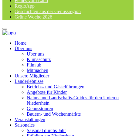
Feines vom Land
RegioApp
Geschichten aus der Genussregion
Grüne Woche 2026
Home
Über uns
Über uns
Klimaschutz
Film ab
Mitmachen
Unsere Mitglieder
Landerlebnisse
Betriebs- und Gästeführungen
Angebote für Kinder
Natur- und Landschafts-Guides für den Unteren
Niederrhein
Genusstouren
Bauern- und Wochenmärkte
Veranstaltungen
Saisonales
Saisonal durchs Jahr
Frühling am Niederrhein