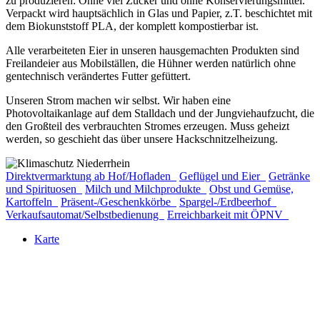
zu produzieren: Ohne viel Zucker und ohne Konservierungsmittel.
Verpackt wird hauptsächlich in Glas und Papier, z.T. beschichtet mit
dem Biokunststoff PLA, der komplett kompostierbar ist.
Alle verarbeiteten Eier in unseren hausgemachten Produkten sind
Freilandeier aus Mobilställen, die Hühner werden natürlich ohne
gentechnisch verändertes Futter gefüttert.
Unseren Strom machen wir selbst. Wir haben eine
Photovoltaikanlage auf dem Stalldach und der Jungviehaufzucht, die
den Großteil des verbrauchten Stromes erzeugen. Muss geheizt
werden, so geschieht das über unsere Hackschnitzelheizung.
Direktvermarktung ab Hof/Hofladen
Geflügel und Eier
Getränke
und Spirituosen
Milch und Milchprodukte
Obst und Gemüse,
Kartoffeln
Präsent-/Geschenkkörbe
Spargel-/Erdbeerhof
Verkaufsautomat/Selbstbedienung
Erreichbarkeit mit ÖPNV
Karte