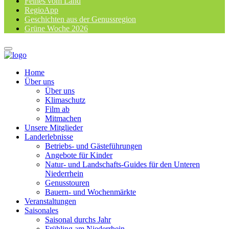
Feines vom Land
RegioApp
Geschichten aus der Genussregion
Grüne Woche 2026
Home
Über uns
Über uns
Klimaschutz
Film ab
Mitmachen
Unsere Mitglieder
Landerlebnisse
Betriebs- und Gästeführungen
Angebote für Kinder
Natur- und Landschafts-Guides für den Unteren
Niederrhein
Genusstouren
Bauern- und Wochenmärkte
Veranstaltungen
Saisonales
Saisonal durchs Jahr
Frühling am Niederrhein