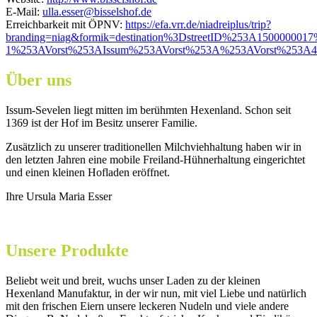
E-Mail:
ulla.esser@bisselshof.de
Erreichbarkeit mit ÖPNV:
https://efa.vrr.de/niadreiplus/trip?
branding=niag&formik=destination%3DstreetID%253A1500000
1%253AVorst%253AIssum%253AVorst%253A%253AVorst%253
Über uns
Issum-Sevelen liegt mitten im berühmten Hexenland. Schon seit
1369 ist der Hof im Besitz unserer Familie.
Zusätzlich zu unserer traditionellen Milchviehhaltung haben wir in
den letzten Jahren eine mobile Freiland-Hühnerhaltung eingerichtet
und einen kleinen Hofladen eröffnet.
Ihre Ursula Maria Esser
Unsere Produkte
Beliebt weit und breit, wuchs unser Laden zu der kleinen
Hexenland Manufaktur, in der wir nun, mit viel Liebe und natürlich
mit den frischen Eiern unsere leckeren Nudeln und viele andere