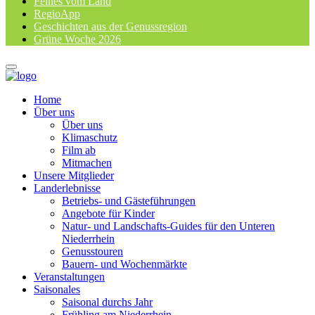
Feines vom Land
RegioApp
Geschichten aus der Genussregion
Grüne Woche 2026
Home
Über uns
Über uns
Klimaschutz
Film ab
Mitmachen
Unsere Mitglieder
Landerlebnisse
Betriebs- und Gästeführungen
Angebote für Kinder
Natur- und Landschafts-Guides für den Unteren
Niederrhein
Genusstouren
Bauern- und Wochenmärkte
Veranstaltungen
Saisonales
Saisonal durchs Jahr
Frühling am Niederrhein