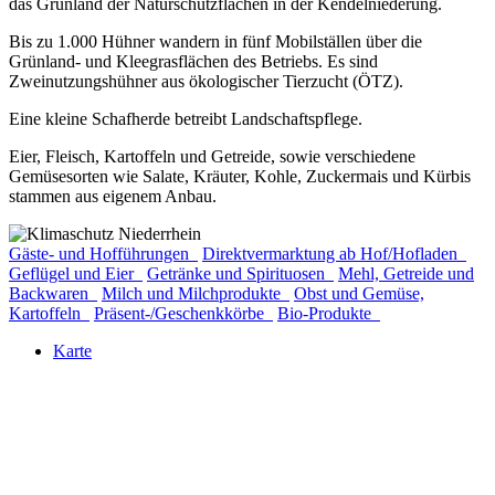
das Grünland der Naturschutzflächen in der Kendelniederung.
Bis zu 1.000 Hühner wandern in fünf Mobilställen über die
Grünland- und Kleegrasflächen des Betriebs. Es sind
Zweinutzungshühner aus ökologischer Tierzucht (ÖTZ).
Eine kleine Schafherde betreibt Landschaftspflege.
Eier, Fleisch, Kartoffeln und Getreide, sowie verschiedene
Gemüsesorten wie Salate, Kräuter, Kohle, Zuckermais und Kürbis
stammen aus eigenem Anbau.
Gäste- und Hofführungen
Direktvermarktung ab Hof/Hofladen
Geflügel und Eier
Getränke und Spirituosen
Mehl, Getreide und
Backwaren
Milch und Milchprodukte
Obst und Gemüse,
Kartoffeln
Präsent-/Geschenkkörbe
Bio-Produkte
Karte