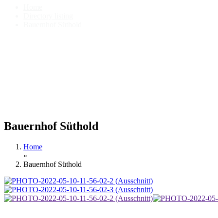
Home
Directory listing
Bauernhof Süthold
Bauernhof Süthold
Home
»
Bauernhof Süthold