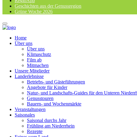
RegioApp
Geschichten aus der Genussregion
Grüne Woche 2026
Home
Über uns
Über uns
Klimaschutz
Film ab
Mitmachen
Unsere Mitglieder
Landerlebnisse
Betriebs- und Gästeführungen
Angebote für Kinder
Natur- und Landschafts-Guides für den Unteren Niederr
Genusstouren
Bauern- und Wochenmärkte
Veranstaltungen
Saisonales
Saisonal durchs Jahr
Frühling am Niederrhein
Rezepte
Feines vom Land