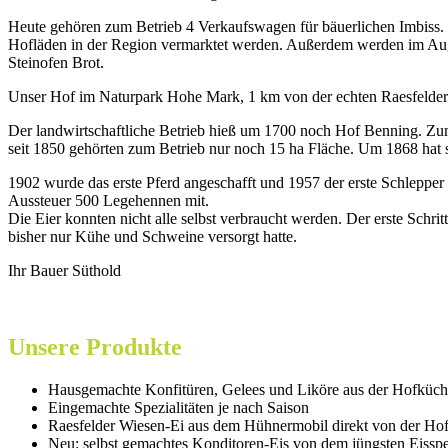
Heute gehören zum Betrieb 4 Verkaufswagen für bäuerlichen Imbiss. 
Hofläden in der Region vermarktet werden. Außerdem werden im Augu
Steinofen Brot.
Unser Hof im Naturpark Hohe Mark, 1 km von der echten Raesfelder I
Der landwirtschaftliche Betrieb hieß um 1700 noch Hof Benning. Zum
seit 1850 gehörten zum Betrieb nur noch 15 ha Fläche. Um 1868 hat si
1902 wurde das erste Pferd angeschafft und 1957 der erste Schleppe
Aussteuer 500 Legehennen mit.
Die Eier konnten nicht alle selbst verbraucht werden. Der erste Schri
bisher nur Kühe und Schweine versorgt hatte.
Ihr Bauer Süthold
Unsere Produkte
Hausgemachte Konfitüren, Gelees und Liköre aus der Hofküc
Eingemachte Spezialitäten je nach Saison
Raesfelder Wiesen-Ei aus dem Hühnermobil direkt von der H
Neu: selbst gemachtes Konditoren-Eis von dem jüngsten Eisspezi