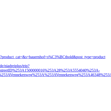
.de/?product_cat=&s=bauernhof+s%C3%BCthold&post_type=product
.de/niadreiplus/trip?
%3DstreetID%253A1500000016%253A28%253A5554040%253A-
d%253AVennekenweg%253A%253AVennekenweg%253A46348%25