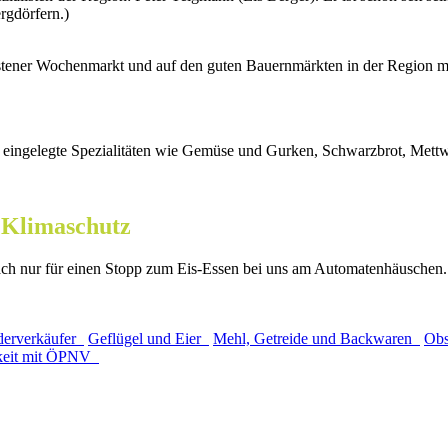
rgdörfern.)
ener Wochenmarkt und auf den guten Bauernmärkten in der Region mit
, eingelegte Spezialitäten wie Gemüse und Gurken, Schwarzbrot, Mett
 Klimaschutz
fach nur für einen Stopp zum Eis-Essen bei uns am Automatenhäuschen.
derverkäufer
Geflügel und Eier
Mehl, Getreide und Backwaren
Obs
rkeit mit ÖPNV