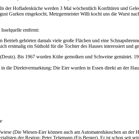
In der Hofladenküche werden 3 Mal wöchentlich Konfitüren und Gelees
st Gurken eingekocht, Metzgermeister Willi kocht uns die Wurst nac
sselquelle entfernt:
 Betrieb gehörten damals viele große Flächen und eine Schnapsbrenner
ch erstmalig ein Süthold für die Tochter des Hauses interessiert und g
r (Deutz). Bis 1967 wurden Kühe gemolken und Schweine gemästet. 1967
tt in die Direktvermarktung: Die Eier wurden in Essen direkt an der Hau
he
ofwiese (Die Wiesen-Eier können auch am Automatenhäuschen an der 
alisten der Region: Peter Telgmann (Eis Berger). Er ist schon seit sei