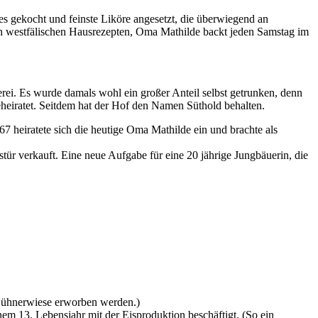
 gekocht und feinste Liköre angesetzt, die überwiegend an
h westfälischen Hausrezepten, Oma Mathilde backt jeden Samstag im
ei. Es wurde damals wohl ein großer Anteil selbst getrunken, denn
eheiratet. Seitdem hat der Hof den Namen Süthold behalten.
 heiratete sich die heutige Oma Mathilde ein und brachte als
stür verkauft. Eine neue Aufgabe für eine 20 jährige Jungbäuerin, die
Hühnerwiese erworben werden.)
nem 13. Lebensjahr mit der Eisproduktion beschäftigt. (So ein