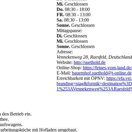
Mi.
Geschlossen
Do.
08:30 - 18:00
FR.
08:30 - 13:00
Sa.
08:30 - 13:00
Sonne.
Geschlossen
Mittagspause:
Di.
Geschlossen
Mi.
Geschlossen
Sonne.
Geschlossen
Adresse:
Vennekenweg 28, Raesfeld, Deutschland
Website:
http://suethold.de
Online-Shop:
https://feines-vom-land
E-Mail:
bauernhof.suethold@t-online.de
Erreichbarkeit mit ÖPNV:
https://efa.vrr
branding=niag&formik=destination
1%253AVennekenweg%253ARaesfel
 den Betrieb ein.
thee.
kaufswagens.
rarbeitungsküche mit Hofladen umgebaut.