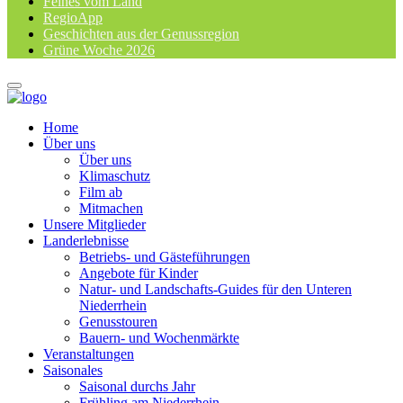
Feines vom Land
RegioApp
Geschichten aus der Genussregion
Grüne Woche 2026
Home
Über uns
Über uns
Klimaschutz
Film ab
Mitmachen
Unsere Mitglieder
Landerlebnisse
Betriebs- und Gästeführungen
Angebote für Kinder
Natur- und Landschafts-Guides für den Unteren
Niederrhein
Genusstouren
Bauern- und Wochenmärkte
Veranstaltungen
Saisonales
Saisonal durchs Jahr
Frühling am Niederrhein