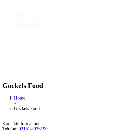
Gockels Food
Home
Directory listing
Gockels Food
Gockels Food
Home
»
Gockels Food
Kontaktinformationen
Telefon:
02151/8936190