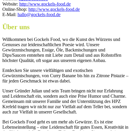
Website:
http://www.gockels-food.de
Online-Shop:
http://www.gockels-food.de
E-Mail:
hallo@gockels-food.de
Über uns
Willkommen bei Gockels Food, wo die Kunst des Würzens und
Genusses zur leidenschaftlichen Poesie wird. Unsere
Gewürzmischungen, Essige, Öle, Backmischungen und
Dips/Saucen entstehen mit Liebe zum Detail und aus Rohstoffen
höchster Qualität, oft sogar aus unserem eigenen Anbau.
Entdecken Sie unsere vielfältigen und exotischen
Gewürzmischungen, von Curry Banane bis hin zu Zitrone Pistazie –
für jeden Geschmack ist etwas dabei.
Unser Gründer Julian und sein Team bringen nicht nur Erfahrung
und Leidenschaft ein, sondern auch eine Prise Humor und Charme.
Gemeinsam mit unserer Familie und der Unterstützung des HPZ
Krefeld tragen wir nicht nur zur Vielfalt auf dem Teller bei, sondern
auch zur Vielfalt in unserer Gesellschaft.
Bei Gockels Food geht es um mehr als Gewürze. Es ist eine
Lebenseinstellung – eine Leidenschaft für gutes Essen, Kreativität in