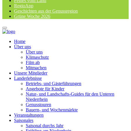
Feines vom Land
RegioApp
Geschichten aus der Genussregion
Grüne Woche 2026
Home
Über uns
Über uns
Klimaschutz
Film ab
Mitmachen
Unsere Mitglieder
Landerlebnisse
Betriebs- und Gästeführungen
Angebote für Kinder
Natur- und Landschafts-Guides für den Unteren
Niederrhein
Genusstouren
Bauern- und Wochenmärkte
Veranstaltungen
Saisonales
Saisonal durchs Jahr
Frühling am Niederrhein