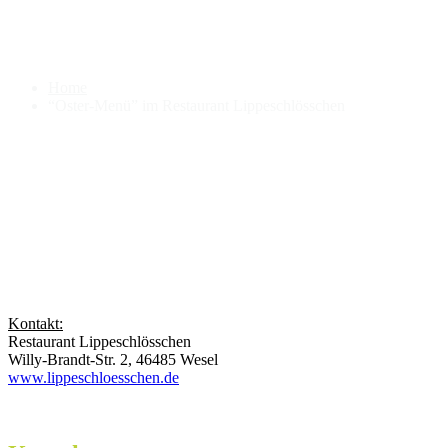
“Oster-Menü” im Restaurant
Lippeschlösschen
Home
“Oster-Menü” im Restaurant Lippeschlösschen
Kontakt:
Restaurant Lippeschlösschen
Willy-Brandt-Str. 2, 46485 Wesel
www.lippeschloesschen.de