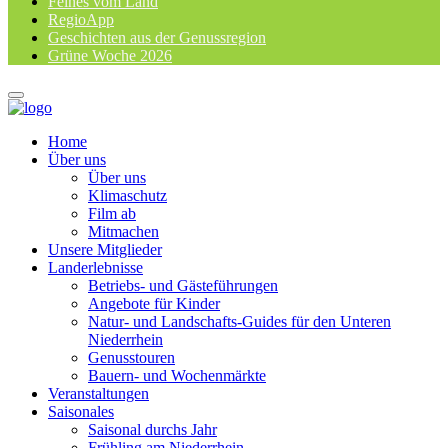
Feines vom Land
RegioApp
Geschichten aus der Genussregion
Grüne Woche 2026
Home
Über uns
Über uns
Klimaschutz
Film ab
Mitmachen
Unsere Mitglieder
Landerlebnisse
Betriebs- und Gästeführungen
Angebote für Kinder
Natur- und Landschafts-Guides für den Unteren
Niederrhein
Genusstouren
Bauern- und Wochenmärkte
Veranstaltungen
Saisonales
Saisonal durchs Jahr
Frühling am Niederrhein