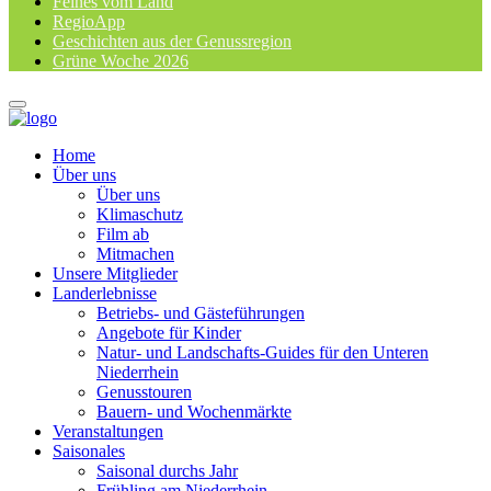
Feines vom Land
RegioApp
Geschichten aus der Genussregion
Grüne Woche 2026
Home
Über uns
Über uns
Klimaschutz
Film ab
Mitmachen
Unsere Mitglieder
Landerlebnisse
Betriebs- und Gästeführungen
Angebote für Kinder
Natur- und Landschafts-Guides für den Unteren
Niederrhein
Genusstouren
Bauern- und Wochenmärkte
Veranstaltungen
Saisonales
Saisonal durchs Jahr
Frühling am Niederrhein