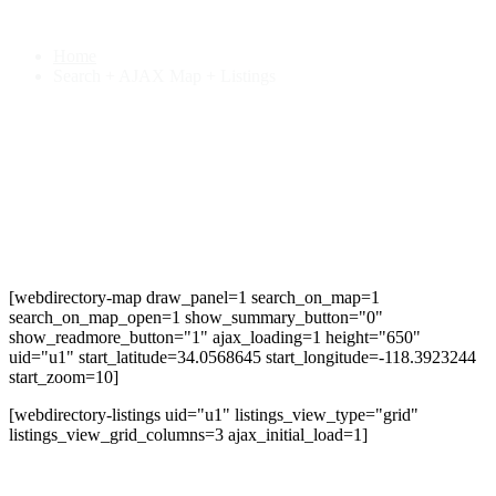
Search + AJAX Map + Listings
Home
Search + AJAX Map + Listings
[webdirectory-map draw_panel=1 search_on_map=1
search_on_map_open=1 show_summary_button="0"
show_readmore_button="1" ajax_loading=1 height="650"
uid="u1" start_latitude=34.0568645 start_longitude=-118.3923244
start_zoom=10]
[webdirectory-listings uid="u1" listings_view_type="grid"
listings_view_grid_columns=3 ajax_initial_load=1]