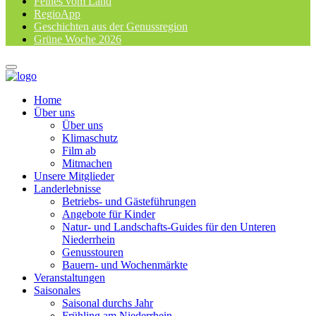
Feines vom Land
RegioApp
Geschichten aus der Genussregion
Grüne Woche 2026
Home
Über uns
Über uns
Klimaschutz
Film ab
Mitmachen
Unsere Mitglieder
Landerlebnisse
Betriebs- und Gästeführungen
Angebote für Kinder
Natur- und Landschafts-Guides für den Unteren
Niederrhein
Genusstouren
Bauern- und Wochenmärkte
Veranstaltungen
Saisonales
Saisonal durchs Jahr
Frühling am Niederrhein