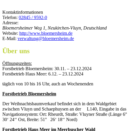
Kontaktinformationen
Telefon:
02845 / 9592-0
Adresse:
Bloemersheimer Weg 1, Neukirchen-Vluyn, Deutschland
Website:
http://www.bloemersheim.de
E-Mail:
verwaltung@bloemersheim.de
Über uns
Öffnungszeiten:
Forstbetrieb Bloemersheim: 30.11. – 23.12.2024
Forstbetrieb Haus Meer: 6.12. – 23.12.2024
täglich von 10 bis 16 Uhr, auch an Wochenenden
Forstbetrieb
Bloemersheim
Der Weihnachtsbaumverkauf befindet sich in dem Waldgebiet
zwischen Vluyn und Schaephuysen an der L140, Eingabe in das
Navigationssystem: Ort: Rheurdt, Straße: Vluyner Straße (Länge 6°
30‘ 24‘‘ Ost, Breite: 51° 26‘ 18‘‘ Nord)
Forstbetrieb
Haus Meer im
Meerbuscher
Wald