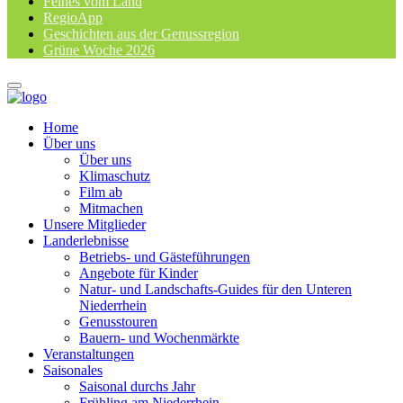
Feines vom Land
RegioApp
Geschichten aus der Genussregion
Grüne Woche 2026
Home
Über uns
Über uns
Klimaschutz
Film ab
Mitmachen
Unsere Mitglieder
Landerlebnisse
Betriebs- und Gästeführungen
Angebote für Kinder
Natur- und Landschafts-Guides für den Unteren
Niederrhein
Genusstouren
Bauern- und Wochenmärkte
Veranstaltungen
Saisonales
Saisonal durchs Jahr
Frühling am Niederrhein