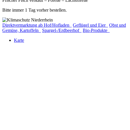
Frischer Fisch verkauf – Forelle – Lachsforelle
Bitte immer 1 Tag vorher bestellen.
Direktvermarktung ab Hof/Hofladen
Geflügel und Eier
Obst und
Gemüse, Kartoffeln
Spargel-/Erdbeerhof
Bio-Produkte
Karte