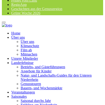
Feines vom Land
RegioApp
Geschichten aus der Genussregion
Grüne Woche 2026
Home
Über uns
Über uns
Klimaschutz
Film ab
Mitmachen
Unsere Mitglieder
Landerlebnisse
Betriebs- und Gästeführungen
Angebote für Kinder
Natur- und Landschafts-Guides für den Unteren
Niederrhein
Genusstouren
Bauern- und Wochenmärkte
Veranstaltungen
Saisonales
Saisonal durchs Jahr
Frühling am Niederrhein