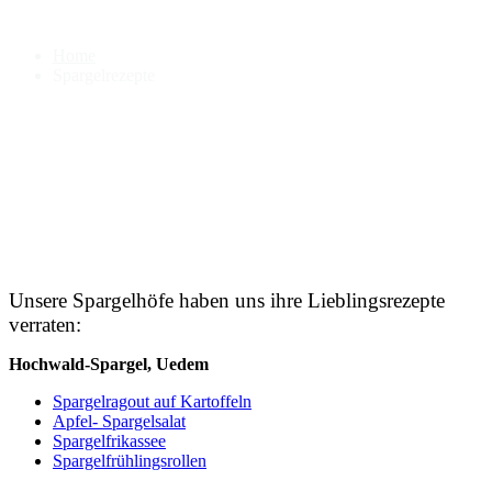
Spargelrezepte
Home
Spargelrezepte
Unsere Spargelhöfe haben uns ihre Lieblingsrezepte
verraten:
Hochwald-Spargel, Uedem
Spargelragout auf Kartoffeln
Apfel- Spargelsalat
Spargelfrikassee
Spargelfrühlingsrollen