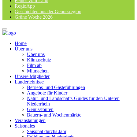
Feines vom Land
RegioApp
Geschichten aus der Genussregion
Grüne Woche 2026
Home
Über uns
Über uns
Klimaschutz
Film ab
Mitmachen
Unsere Mitglieder
Landerlebnisse
Betriebs- und Gästeführungen
Angebote für Kinder
Natur- und Landschafts-Guides für den Unteren
Niederrhein
Genusstouren
Bauern- und Wochenmärkte
Veranstaltungen
Saisonales
Saisonal durchs Jahr
Frühling am Niederrhein