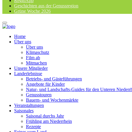
RegioApp
Geschichten aus der Genussregion
Grüne Woche 2026
Home
Über uns
Über uns
Klimaschutz
Film ab
Mitmachen
Unsere Mitglieder
Landerlebnisse
Betriebs- und Gästeführungen
Angebote für Kinder
Natur- und Landschafts-Guides für den Unteren Niederr
Genusstouren
Bauern- und Wochenmärkte
Veranstaltungen
Saisonales
Saisonal durchs Jahr
Frühling am Niederrhein
Rezepte
Feines vom Land