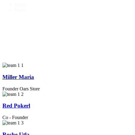
Home
Team
Miller Maria
Founder Oars Store
Red Pokerl
Co - Founder
Roshe Utla