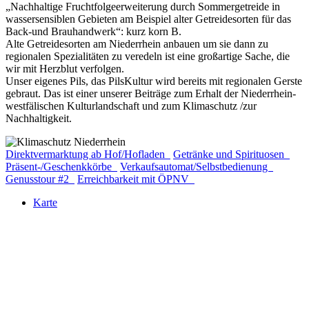
„Nachhaltige Fruchtfolgeerweiterung durch Sommergetreide in
wassersensiblen Gebieten am Beispiel alter Getreidesorten für das
Back-und Brauhandwerk“: kurz korn B.
Alte Getreidesorten am Niederrhein anbauen um sie dann zu
regionalen Spezialitäten zu veredeln ist eine großartige Sache, die
wir mit Herzblut verfolgen.
Unser eigenes Pils, das PilsKultur wird bereits mit regionalen Gerste
gebraut. Das ist einer unserer Beiträge zum Erhalt der Niederrhein-
westfälischen Kulturlandschaft und zum Klimaschutz /zur
Nachhaltigkeit.
Direktvermarktung ab Hof/Hofladen
Getränke und Spirituosen
Präsent-/Geschenkkörbe
Verkaufsautomat/Selbstbedienung
Genusstour #2
Erreichbarkeit mit ÖPNV
Karte