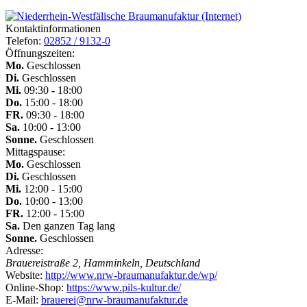
Kontaktinformationen
Telefon:
02852 / 9132-0
Öffnungszeiten:
Mo.
Geschlossen
Di.
Geschlossen
Mi.
09:30 - 18:00
Do.
15:00 - 18:00
FR.
09:30 - 18:00
Sa.
10:00 - 13:00
Sonne.
Geschlossen
Mittagspause:
Mo.
Geschlossen
Di.
Geschlossen
Mi.
12:00 - 15:00
Do.
10:00 - 13:00
FR.
12:00 - 15:00
Sa.
Den ganzen Tag lang
Sonne.
Geschlossen
Adresse:
Brauereistraße 2, Hamminkeln, Deutschland
Website:
http://www.nrw-braumanufaktur.de/wp/
Online-Shop:
https://www.pils-kultur.de/
E-Mail:
brauerei@nrw-braumanufaktur.de