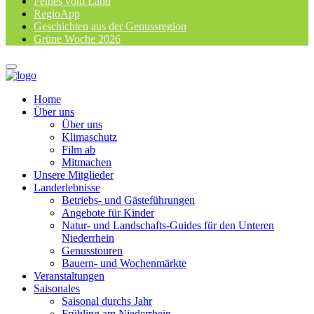
Feines vom Land
RegioApp
Geschichten aus der Genussregion
Grüne Woche 2026
Home
Über uns
Über uns
Klimaschutz
Film ab
Mitmachen
Unsere Mitglieder
Landerlebnisse
Betriebs- und Gästeführungen
Angebote für Kinder
Natur- und Landschafts-Guides für den Unteren
Niederrhein
Genusstouren
Bauern- und Wochenmärkte
Veranstaltungen
Saisonales
Saisonal durchs Jahr
Frühling am Niederrhein