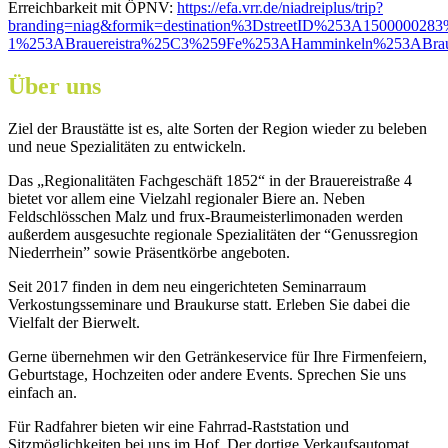
Erreichbarkeit mit ÖPNV:
https://efa.vrr.de/niadreiplus/trip?
branding=niag&formik=destination%3DstreetID%253A1500000
1%253ABrauereistra%25C3%259Fe%253AHamminkeln%253ABr
Über uns
Ziel der Braustätte ist es, alte Sorten der Region wieder zu beleben
und neue Spezialitäten zu entwickeln.
Das „Regionalitäten Fachgeschäft 1852“ in der Brauereistraße 4
bietet vor allem eine Vielzahl regionaler Biere an. Neben
Feldschlösschen Malz und frux-Braumeisterlimonaden werden
außerdem ausgesuchte regionale Spezialitäten der “Genussregion
Niederrhein” sowie Präsentkörbe angeboten.
Seit 2017 finden in dem neu eingerichteten Seminarraum
Verkostungsseminare und Braukurse statt. Erleben Sie dabei die
Vielfalt der Bierwelt.
Gerne übernehmen wir den Getränkeservice für Ihre Firmenfeiern,
Geburtstage, Hochzeiten oder andere Events. Sprechen Sie uns
einfach an.
Für Radfahrer bieten wir eine Fahrrad-Raststation und
Sitzmöglichkeiten bei uns im Hof. Der dortige Verkaufsautomat