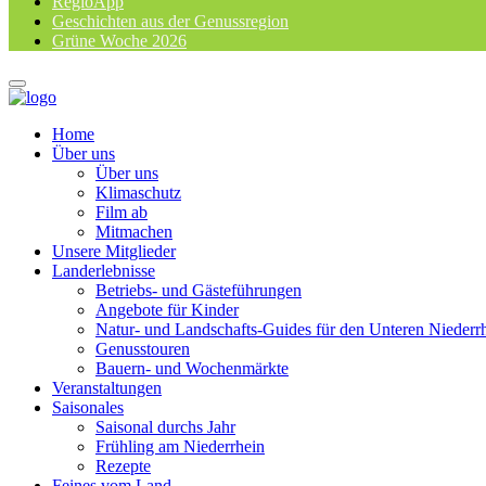
RegioApp
Geschichten aus der Genussregion
Grüne Woche 2026
Home
Über uns
Über uns
Klimaschutz
Film ab
Mitmachen
Unsere Mitglieder
Landerlebnisse
Betriebs- und Gästeführungen
Angebote für Kinder
Natur- und Landschafts-Guides für den Unteren Niederr
Genusstouren
Bauern- und Wochenmärkte
Veranstaltungen
Saisonales
Saisonal durchs Jahr
Frühling am Niederrhein
Rezepte
Feines vom Land