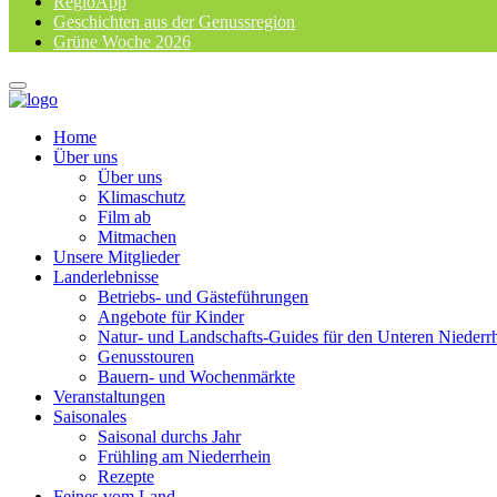
RegioApp
Geschichten aus der Genussregion
Grüne Woche 2026
Home
Über uns
Über uns
Klimaschutz
Film ab
Mitmachen
Unsere Mitglieder
Landerlebnisse
Betriebs- und Gästeführungen
Angebote für Kinder
Natur- und Landschafts-Guides für den Unteren Niederr
Genusstouren
Bauern- und Wochenmärkte
Veranstaltungen
Saisonales
Saisonal durchs Jahr
Frühling am Niederrhein
Rezepte
Feines vom Land