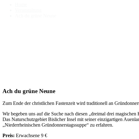
Home
Veranstaltung
Ach du grüne Neune
Ach du grüne Neune
Zum Ende der christlichen Fastenzeit wird traditionell an Gründonner
Wir begeben uns auf die Suche nach diesen „dreimal drei magischen K
Das Naturschutzgebiet Bislicher Insel mit seiner einzigartigen Auenl
„Niederrheinischen Gründonnerstagssuppe“ zu erfahren.
Preis:
Erwachsene 9 €