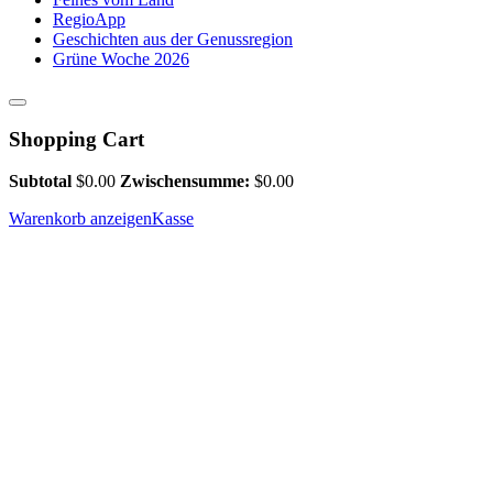
RegioApp
Geschichten aus der Genussregion
Grüne Woche 2026
Shopping Cart
Subtotal
$
0.00
Zwischensumme:
$
0.00
Warenkorb anzeigen
Kasse
Ach du grüne Neune