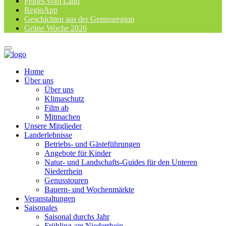
Feines vom Land
RegioApp
Geschichten aus der Genussregion
Grüne Woche 2026
Home
Über uns
Über uns
Klimaschutz
Film ab
Mitmachen
Unsere Mitglieder
Landerlebnisse
Betriebs- und Gästeführungen
Angebote für Kinder
Natur- und Landschafts-Guides für den Unteren
Niederrhein
Genusstouren
Bauern- und Wochenmärkte
Veranstaltungen
Saisonales
Saisonal durchs Jahr
Frühling am Niederrhein