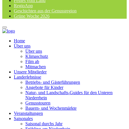
Feines vom Land
RegioApp
Geschichten aus der Genussregion
Grüne Woche 2026
Home
Über uns
Über uns
Klimaschutz
Film ab
Mitmachen
Unsere Mitglieder
Landerlebnisse
Betriebs- und Gästeführungen
Angebote für Kinder
Natur- und Landschafts-Guides für den Unteren
Niederrhein
Genusstouren
Bauern- und Wochenmärkte
Veranstaltungen
Saisonales
Saisonal durchs Jahr
Frühling am Niederrhein