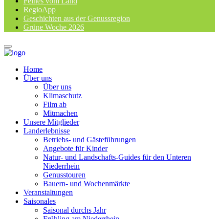
Feines vom Land
RegioApp
Geschichten aus der Genussregion
Grüne Woche 2026
Home
Über uns
Über uns
Klimaschutz
Film ab
Mitmachen
Unsere Mitglieder
Landerlebnisse
Betriebs- und Gästeführungen
Angebote für Kinder
Natur- und Landschafts-Guides für den Unteren
Niederrhein
Genusstouren
Bauern- und Wochenmärkte
Veranstaltungen
Saisonales
Saisonal durchs Jahr
Frühling am Niederrhein