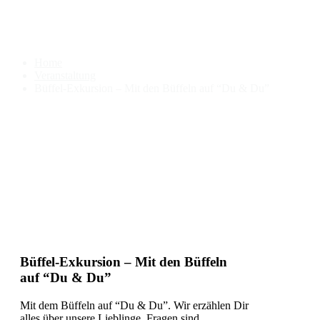
Büffel-Exkursion – Mit den
Büffeln auf “Du & Du”
Home
Veranstaltung
Büffel-Exkursion – Mit den Büffeln auf “Du & Du”
Büffel-Exkursion – Mit den Büffeln
auf “Du & Du”
Mit dem Büffeln auf “Du & Du”. Wir erzählen Dir
alles über unsere Lieblinge, Fragen sind