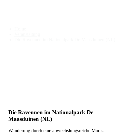
Die Ravennen im Nationalpark
De Maasduinen (NL)
Home
Veranstaltung
Die Ravennen im Nationalpark De Maasduinen (NL)
Die Ravennen im Nationalpark De
Maasduinen (NL)
Wanderung durch eine abwechslungsreiche Moor-