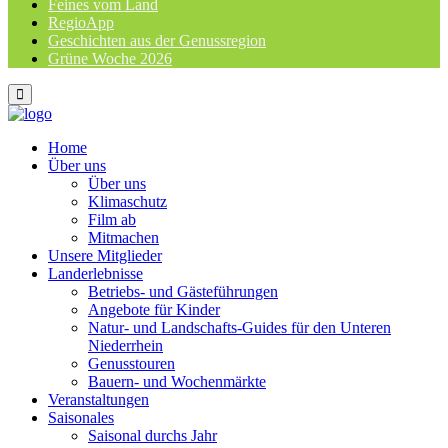
Feines vom Land
RegioApp
Geschichten aus der Genussregion
Grüne Woche 2026
Home
Über uns
Über uns
Klimaschutz
Film ab
Mitmachen
Unsere Mitglieder
Landerlebnisse
Betriebs- und Gästeführungen
Angebote für Kinder
Natur- und Landschafts-Guides für den Unteren
Niederrhein
Genusstouren
Bauern- und Wochenmärkte
Veranstaltungen
Saisonales
Saisonal durchs Jahr