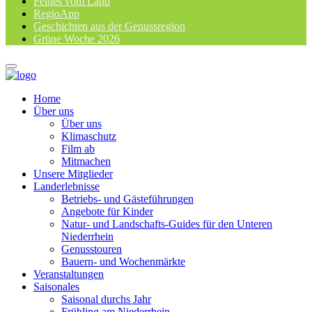
Feines vom Land
RegioApp
Geschichten aus der Genussregion
Grüne Woche 2026
Home
Über uns
Über uns
Klimaschutz
Film ab
Mitmachen
Unsere Mitglieder
Landerlebnisse
Betriebs- und Gästeführungen
Angebote für Kinder
Natur- und Landschafts-Guides für den Unteren
Niederrhein
Genusstouren
Bauern- und Wochenmärkte
Veranstaltungen
Saisonales
Saisonal durchs Jahr
Frühling am Niederrhein