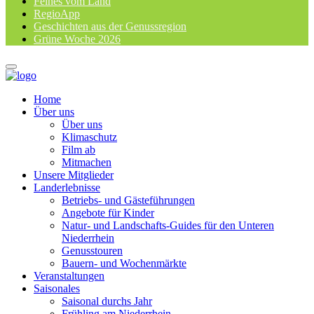
Feines vom Land
RegioApp
Geschichten aus der Genussregion
Grüne Woche 2026
Home
Über uns
Über uns
Klimaschutz
Film ab
Mitmachen
Unsere Mitglieder
Landerlebnisse
Betriebs- und Gästeführungen
Angebote für Kinder
Natur- und Landschafts-Guides für den Unteren
Niederrhein
Genusstouren
Bauern- und Wochenmärkte
Veranstaltungen
Saisonales
Saisonal durchs Jahr
Frühling am Niederrhein