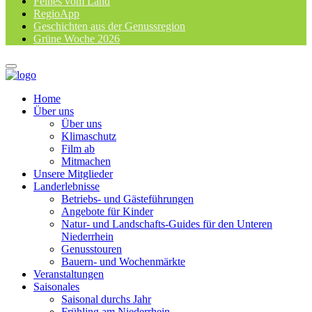
Feines vom Land
RegioApp
Geschichten aus der Genussregion
Grüne Woche 2026
Home
Über uns
Über uns
Klimaschutz
Film ab
Mitmachen
Unsere Mitglieder
Landerlebnisse
Betriebs- und Gästeführungen
Angebote für Kinder
Natur- und Landschafts-Guides für den Unteren
Niederrhein
Genusstouren
Bauern- und Wochenmärkte
Veranstaltungen
Saisonales
Saisonal durchs Jahr
Frühling am Niederrhein