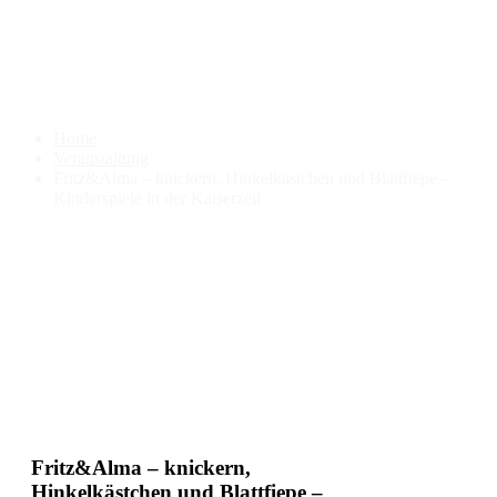
Fritz&Alma – knickern,
Hinkelkästchen und Blattfiepe
– Kinderspiele in der Kaiserzeit
Home
Veranstaltung
Fritz&Alma – knickern, Hinkelkästchen und Blattfiepe –
Kinderspiele in der Kaiserzeit
Fritz&Alma – knickern,
Hinkelkästchen und Blattfiepe –