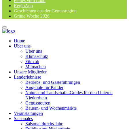
Feines vom Land
RegioApp
Geschichten aus der Genussregion
Grüne Woche 2026
Home
Über uns
Über uns
Klimaschutz
Film ab
Mitmachen
Unsere Mitglieder
Landerlebnisse
Betriebs- und Gästeführungen
Angebote für Kinder
Natur- und Landschafts-Guides für den Unteren
Niederrhein
Genusstouren
Bauern- und Wochenmärkte
Veranstaltungen
Saisonales
Saisonal durchs Jahr
Frühling am Niederrhein