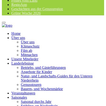
Feines vom Land
RegioApp
Geschichten aus der Genussregion
Grüne Woche 2026
Home
Über uns
Über uns
Klimaschutz
Film ab
Mitmachen
Unsere Mitglieder
Landerlebnisse
Betriebs- und Gästeführungen
Angebote für Kinder
Natur- und Landschafts-Guides für den Unteren
Niederrhein
Genusstouren
Bauern- und Wochenmärkte
Veranstaltungen
Saisonales
Saisonal durchs Jahr
Frühling am Niederrhein