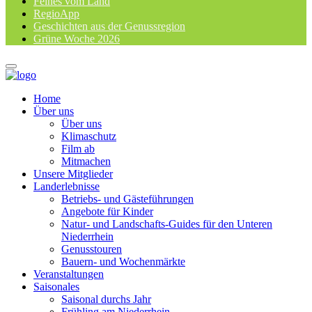
Feines vom Land
RegioApp
Geschichten aus der Genussregion
Grüne Woche 2026
Home
Über uns
Über uns
Klimaschutz
Film ab
Mitmachen
Unsere Mitglieder
Landerlebnisse
Betriebs- und Gästeführungen
Angebote für Kinder
Natur- und Landschafts-Guides für den Unteren
Niederrhein
Genusstouren
Bauern- und Wochenmärkte
Veranstaltungen
Saisonales
Saisonal durchs Jahr
Frühling am Niederrhein