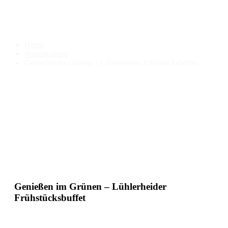
Genießen im Grünen –
Lühlerheider Frühstücksbuffet
Home
Veranstaltung
Genießen im Grünen – Lühlerheider Frühstücksbuffet
Genießen im Grünen – Lühlerheider
Frühstücksbuffet