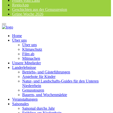
Feines vom Land
RegioApp
Geschichten aus der Genussregion
Grüne Woche 2026
Home
Über uns
Über uns
Klimaschutz
Film ab
Mitmachen
Unsere Mitglieder
Landerlebnisse
Betriebs- und Gästeführungen
Angebote für Kinder
Natur- und Landschafts-Guides für den Unteren
Niederrhein
Genusstouren
Bauern- und Wochenmärkte
Veranstaltungen
Saisonales
Saisonal durchs Jahr
Frühling am Niederrhein