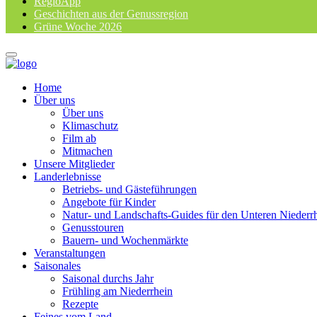
RegioApp
Geschichten aus der Genussregion
Grüne Woche 2026
Home
Über uns
Über uns
Klimaschutz
Film ab
Mitmachen
Unsere Mitglieder
Landerlebnisse
Betriebs- und Gästeführungen
Angebote für Kinder
Natur- und Landschafts-Guides für den Unteren Niederr
Genusstouren
Bauern- und Wochenmärkte
Veranstaltungen
Saisonales
Saisonal durchs Jahr
Frühling am Niederrhein
Rezepte
Feines vom Land