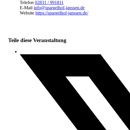
Telefon
02831 / 991811
E-Mail
info@spargelhof-janssen.de
Website
https://spargelhof-janssen.de/
Teile diese Veranstaltung