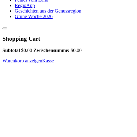
RegioApp
Geschichten aus der Genussregion
Grüne Woche 2026
Shopping Cart
Subtotal
$
0.00
Zwischensumme:
$
0.00
Warenkorb anzeigen
Kasse
Hoffest auf dem Spargelhof Ja