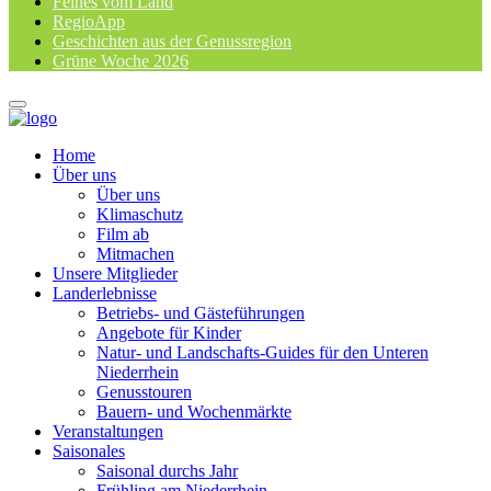
Feines vom Land
RegioApp
Geschichten aus der Genussregion
Grüne Woche 2026
Home
Über uns
Über uns
Klimaschutz
Film ab
Mitmachen
Unsere Mitglieder
Landerlebnisse
Betriebs- und Gästeführungen
Angebote für Kinder
Natur- und Landschafts-Guides für den Unteren
Niederrhein
Genusstouren
Bauern- und Wochenmärkte
Veranstaltungen
Saisonales
Saisonal durchs Jahr
Frühling am Niederrhein