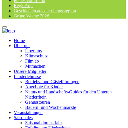
Feines vom Land
RegioApp
Geschichten aus der Genussregion
Grüne Woche 2026
Home
Über uns
Über uns
Klimaschutz
Film ab
Mitmachen
Unsere Mitglieder
Landerlebnisse
Betriebs- und Gästeführungen
Angebote für Kinder
Natur- und Landschafts-Guides für den Unteren
Niederrhein
Genusstouren
Bauern- und Wochenmärkte
Veranstaltungen
Saisonales
Saisonal durchs Jahr
Frühling am Niederrhein