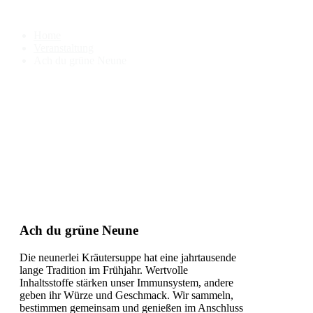
Ach du grüne Neune
Home
Veranstaltung
Ach du grüne Neune
Ach du grüne Neune
Die neunerlei Kräutersuppe hat eine jahrtausende
lange Tradition im Frühjahr. Wertvolle
Inhaltsstoffe stärken unser Immunsystem, andere
geben ihr Würze und Geschmack. Wir sammeln,
bestimmen gemeinsam und genießen im Anschluss