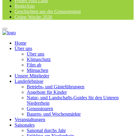
Feines vom Land
RegioApp
Geschichten aus der Genussregion
Grüne Woche 2026
Home
Über uns
Über uns
Klimaschutz
Film ab
Mitmachen
Unsere Mitglieder
Landerlebnisse
Betriebs- und Gästeführungen
Angebote für Kinder
Natur- und Landschafts-Guides für den Unteren
Niederrhein
Genusstouren
Bauern- und Wochenmärkte
Veranstaltungen
Saisonales
Saisonal durchs Jahr
Frühling am Niederrhein