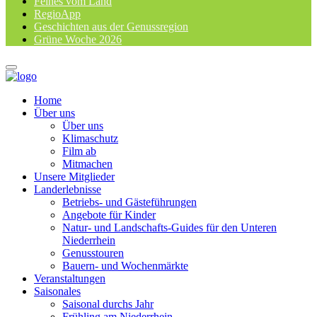
Feines vom Land
RegioApp
Geschichten aus der Genussregion
Grüne Woche 2026
Home
Über uns
Über uns
Klimaschutz
Film ab
Mitmachen
Unsere Mitglieder
Landerlebnisse
Betriebs- und Gästeführungen
Angebote für Kinder
Natur- und Landschafts-Guides für den Unteren
Niederrhein
Genusstouren
Bauern- und Wochenmärkte
Veranstaltungen
Saisonales
Saisonal durchs Jahr
Frühling am Niederrhein