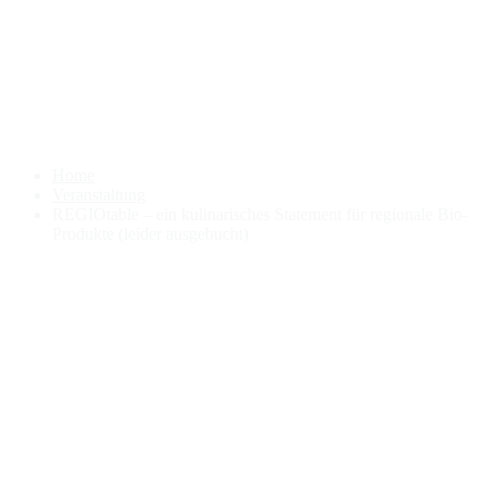
REGIOtable – ein
kulinarisches Statement für
regionale Bio-Produkte (leider
ausgebucht)
Home
Veranstaltung
REGIOtable – ein kulinarisches Statement für regionale Bio-
Produkte (leider ausgebucht)