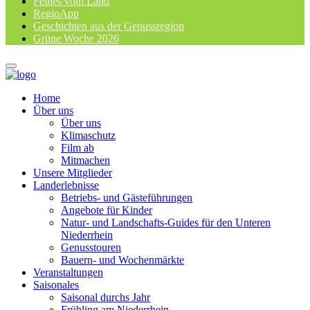
Feines vom Land
RegioApp
Geschichten aus der Genussregion
Grüne Woche 2026
Home
Über uns
Über uns
Klimaschutz
Film ab
Mitmachen
Unsere Mitglieder
Landerlebnisse
Betriebs- und Gästeführungen
Angebote für Kinder
Natur- und Landschafts-Guides für den Unteren
Niederrhein
Genusstouren
Bauern- und Wochenmärkte
Veranstaltungen
Saisonales
Saisonal durchs Jahr
Frühling am Niederrhein