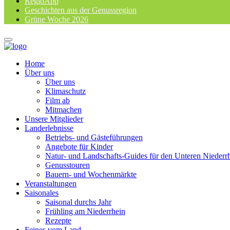
RegioApp
Geschichten aus der Genussregion
Grüne Woche 2026
Home
Über uns
Über uns
Klimaschutz
Film ab
Mitmachen
Unsere Mitglieder
Landerlebnisse
Betriebs- und Gästeführungen
Angebote für Kinder
Natur- und Landschafts-Guides für den Unteren Niederr
Genusstouren
Bauern- und Wochenmärkte
Veranstaltungen
Saisonales
Saisonal durchs Jahr
Frühling am Niederrhein
Rezepte
Feines vom Land