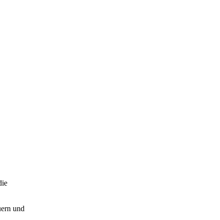
die
uern und