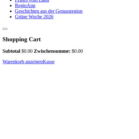
RegioApp
Geschichten aus der Genussregion
Grüne Woche 2026
Shopping Cart
Subtotal
$
0.00
Zwischensumme:
$
0.00
Warenkorb anzeigen
Kasse
Tag der Möglichkeiten – Braupr