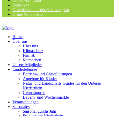
Feines vom Land
RegioApp
Geschichten aus der Genussregion
Grüne Woche 2026
Home
Über uns
Über uns
Klimaschutz
Film ab
Mitmachen
Unsere Mitglieder
Landerlebnisse
Betriebs- und Gästeführungen
Angebote für Kinder
Natur- und Landschafts-Guides für den Unteren
Niederrhein
Genusstouren
Bauern- und Wochenmärkte
Veranstaltungen
Saisonales
Saisonal durchs Jahr
Frühling am Niederrhein