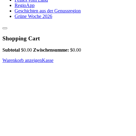
RegioApp
Geschichten aus der Genussregion
Grüne Woche 2026
Shopping Cart
Subtotal
$
0.00
Zwischensumme:
$
0.00
Warenkorb anzeigen
Kasse
WeiberWege – In der Gegenwart