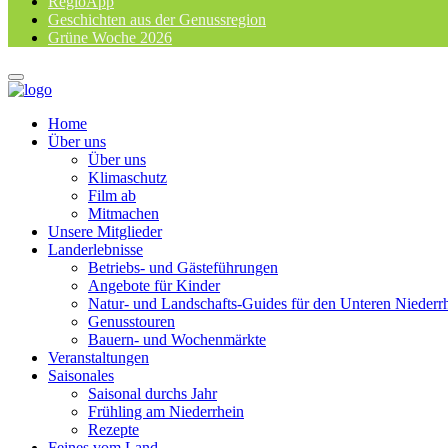
RegioApp
Geschichten aus der Genussregion
Grüne Woche 2026
Home
Über uns
Über uns
Klimaschutz
Film ab
Mitmachen
Unsere Mitglieder
Landerlebnisse
Betriebs- und Gästeführungen
Angebote für Kinder
Natur- und Landschafts-Guides für den Unteren Niederr
Genusstouren
Bauern- und Wochenmärkte
Veranstaltungen
Saisonales
Saisonal durchs Jahr
Frühling am Niederrhein
Rezepte
Feines vom Land