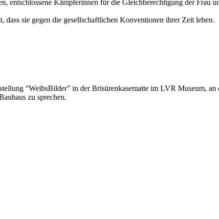
en, entschlossene Kämpferinnen für die Gleichberechtigung der Frau u
, dass sie gegen die gesellschaftlichen Konventionen ihrer Zeit leben.
sstellung “WeibsBilder” in der Brisürenkasematte im LVR Museum, an 
 Bauhaus zu sprechen.