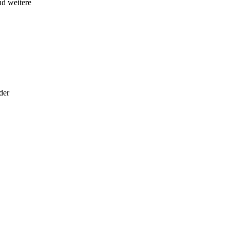
nd weitere
der