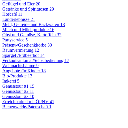
Geflügel und Eier
20
Getränke und Spirituosen
29
Hofcafé
11
Landerlebnisse
21
Mehl, Getreide und Backwaren
13
Milch und Milchprodukte
16
Obst und Gemüse, Kartoffeln
32
Partyservice
5
Präsent-/Geschenkkörbe
30
Raumvermietung
12
Spargel-/Erdbeerhof
14
Verkaufsautomat/Selbstbedienung
17
Weihnachtsbäume
9
Angebote für Kinder
18
Bio-Produkte
13
Imkerei
5
Genusstour #1
15
Genusstour #2
11
Genusstour #3
10
Erreichbarkeit mit ÖPNV
41
Bienenweide-Patenschaft
1