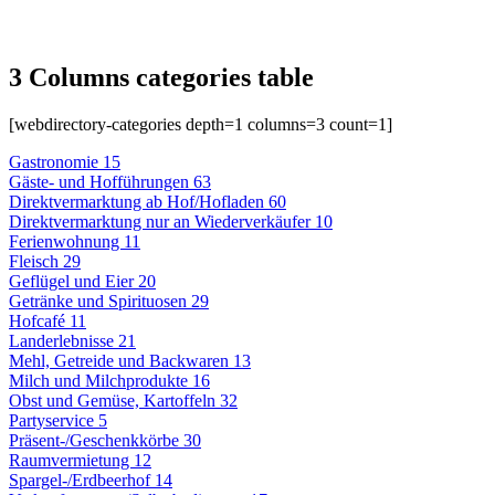
3 Columns categories table
[webdirectory-categories depth=1 columns=3 count=1]
Gastronomie
15
Gäste- und Hofführungen
63
Direktvermarktung ab Hof/Hofladen
60
Direktvermarktung nur an Wiederverkäufer
10
Ferienwohnung
11
Fleisch
29
Geflügel und Eier
20
Getränke und Spirituosen
29
Hofcafé
11
Landerlebnisse
21
Mehl, Getreide und Backwaren
13
Milch und Milchprodukte
16
Obst und Gemüse, Kartoffeln
32
Partyservice
5
Präsent-/Geschenkkörbe
30
Raumvermietung
12
Spargel-/Erdbeerhof
14