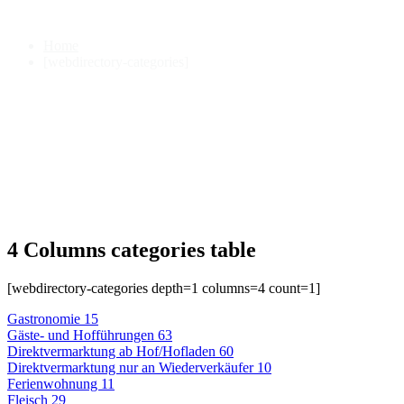
[webdirectory-categories]
Home
[webdirectory-categories]
4 Columns categories table
[webdirectory-categories depth=1 columns=4 count=1]
Gastronomie
15
Gäste- und Hofführungen
63
Direktvermarktung ab Hof/Hofladen
60
Direktvermarktung nur an Wiederverkäufer
10
Ferienwohnung
11
Fleisch
29