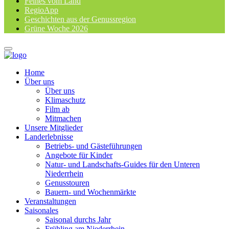
Feines vom Land
RegioApp
Geschichten aus der Genussregion
Grüne Woche 2026
Home
Über uns
Über uns
Klimaschutz
Film ab
Mitmachen
Unsere Mitglieder
Landerlebnisse
Betriebs- und Gästeführungen
Angebote für Kinder
Natur- und Landschafts-Guides für den Unteren
Niederrhein
Genusstouren
Bauern- und Wochenmärkte
Veranstaltungen
Saisonales
Saisonal durchs Jahr
Frühling am Niederrhein