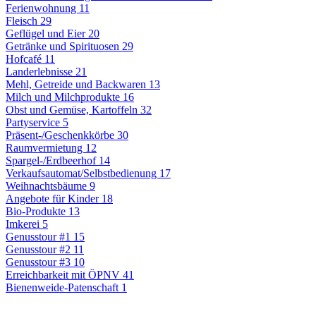
Ferienwohnung
11
Fleisch
29
Geflügel und Eier
20
Getränke und Spirituosen
29
Hofcafé
11
Landerlebnisse
21
Mehl, Getreide und Backwaren
13
Milch und Milchprodukte
16
Obst und Gemüse, Kartoffeln
32
Partyservice
5
Präsent-/Geschenkkörbe
30
Raumvermietung
12
Spargel-/Erdbeerhof
14
Verkaufsautomat/Selbstbedienung
17
Weihnachtsbäume
9
Angebote für Kinder
18
Bio-Produkte
13
Imkerei
5
Genusstour #1
15
Genusstour #2
11
Genusstour #3
10
Erreichbarkeit mit ÖPNV
41
Bienenweide-Patenschaft
1