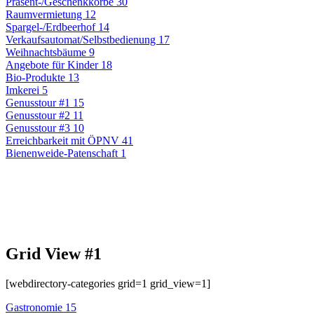
Präsent-/Geschenkkörbe
30
Raumvermietung
12
Spargel-/Erdbeerhof
14
Verkaufsautomat/Selbstbedienung
17
Weihnachtsbäume
9
Angebote für Kinder
18
Bio-Produkte
13
Imkerei
5
Genusstour #1
15
Genusstour #2
11
Genusstour #3
10
Erreichbarkeit mit ÖPNV
41
Bienenweide-Patenschaft
1
Grid View #1
[webdirectory-categories grid=1 grid_view=1]
Gastronomie
15