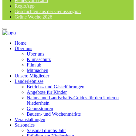
Feines vom Land
RegioApp
Geschichten aus der Genussregion
Grüne Woche 2026
Home
Über uns
Über uns
Klimaschutz
Film ab
Mitmachen
Unsere Mitglieder
Landerlebnisse
Betriebs- und Gästeführungen
Angebote für Kinder
Natur- und Landschafts-Guides für den Unteren
Niederrhein
Genusstouren
Bauern- und Wochenmärkte
Veranstaltungen
Saisonales
Saisonal durchs Jahr
Frühling am Niederrhein