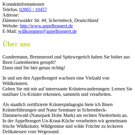
Kontaktinformationen
Telefon:
02865 / 10457
Adresse:
Dämmerwalder Str. 44, Schermbeck, Deutschland
Website:
http://www.appelbongert.de
E-Mail:
willkommen@appelbongert.de
Über uns
Gundermann, Brennnessel und Spitzwegerich haben Sie bisher aus
Ihren Gartenbeeten gerupft?
Dann sind Sie hier genau richtig!
In und um den Appelbongert wachsen eine Vielzahl von
Wildkräutern.
Gehen Sie mit mir auf interessante Kräuterwanderungen: Lernen Sie
nutzbare Un-Kräuter erkennen, sammeln und verarbeiten.
Als staatlich zertifizierte Kräuterpädagogin biete ich Ihnen
Kräuterführungen und Natur Seminare in Schermbeck-
Dämmerwald (Naturpark Hohe Mark) am rechten Niederrhein an.
In der Appelbongert Un-Kraut-Küche verarbeiten wir gemeinsam
frische Wildkräuter, Wildgemüse und wilde Früchte zu leckeren
Delikatessen vom Wegesrand.