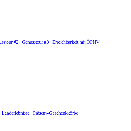
usstour #2
Genusstour #3
Erreichbarkeit mit ÖPNV
é
Landerlebnisse
Präsent-/Geschenkkörbe