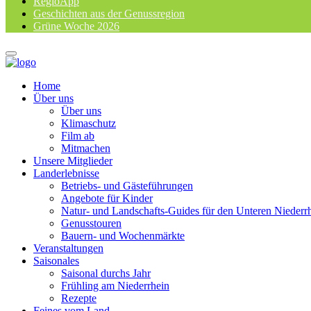
RegioApp
Geschichten aus der Genussregion
Grüne Woche 2026
Home
Über uns
Über uns
Klimaschutz
Film ab
Mitmachen
Unsere Mitglieder
Landerlebnisse
Betriebs- und Gästeführungen
Angebote für Kinder
Natur- und Landschafts-Guides für den Unteren Niederr
Genusstouren
Bauern- und Wochenmärkte
Veranstaltungen
Saisonales
Saisonal durchs Jahr
Frühling am Niederrhein
Rezepte
Feines vom Land