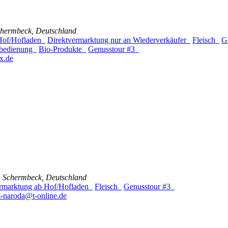
Schermbeck, Deutschland
 Hof/Hofladen
Direktvermarktung nur an Wiederverkäufer
Fleisch
G
stbedienung
Bio-Produkte
Genusstour #3
x.de
 Schermbeck, Deutschland
ermarktung ab Hof/Hofladen
Fleisch
Genusstour #3
m-naroda@t-online.de