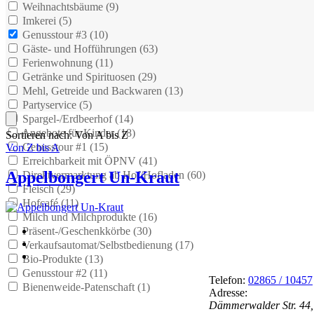
Weihnachtsbäume (
9
)
Imkerei (
5
)
Genusstour #3 (
10
)
Gäste- und Hofführungen (
63
)
Ferienwohnung (
11
)
Getränke und Spirituosen (
29
)
Mehl, Getreide und Backwaren (
13
)
Partyservice (
5
)
Spargel-/Erdbeerhof (
14
)
Angebote für Kinder (
18
)
Sortieren nach: Von A bis Z
Genusstour #1 (
15
)
Von Z bis A
Erreichbarkeit mit ÖPNV (
41
)
Appelbongert Un-Kraut
Direktvermarktung ab Hof/Hofladen (
60
)
Fleisch (
29
)
Hofcafé (
11
)
Milch und Milchprodukte (
16
)
Präsent-/Geschenkkörbe (
30
)
Verkaufsautomat/Selbstbedienung (
17
)
Bio-Produkte (
13
)
Genusstour #2 (
11
)
Telefon:
02865 / 10457
Bienenweide-Patenschaft (
1
)
Adresse:
Dämmerwalder Str. 44,