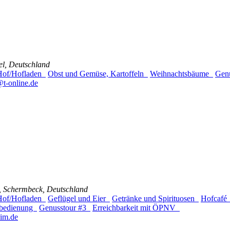
el, Deutschland
 Hof/Hofladen
Obst und Gemüse, Kartoffeln
Weihnachtsbäume
Gen
@t-online.de
0, Schermbeck, Deutschland
 Hof/Hofladen
Geflügel und Eier
Getränke und Spirituosen
Hofcaf
stbedienung
Genusstour #3
Erreichbarkeit mit ÖPNV
im.de