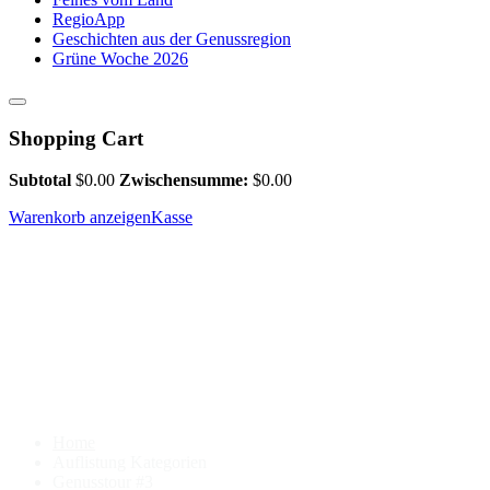
RegioApp
Geschichten aus der Genussregion
Grüne Woche 2026
Shopping Cart
Subtotal
$
0.00
Zwischensumme:
$
0.00
Warenkorb anzeigen
Kasse
Home
Auflistung Kategorien
Genusstour #3