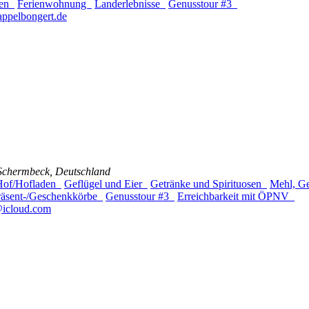
gen
Ferienwohnung
Landerlebnisse
Genusstour #3
pelbongert.de
 Schermbeck, Deutschland
 Hof/Hofladen
Geflügel und Eier
Getränke und Spirituosen
Mehl, G
räsent-/Geschenkkörbe
Genusstour #3
Erreichbarkeit mit ÖPNV
@icloud.com