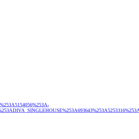
53A3%253A5154056%253A-
3ADIVA_SINGLEHOUSE%253A693643%253A5253316%253AMRCV