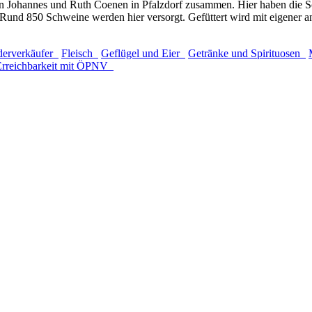
 von Johannes und Ruth Coenen in Pfalzdorf zusammen. Hier haben die 
Rund 850 Schweine werden hier versorgt. Gefüttert wird mit eigener 
derverkäufer
Fleisch
Geflügel und Eier
Getränke und Spirituosen
Erreichbarkeit mit ÖPNV