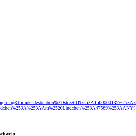
p?branding=niag&formik=destination%3DstreetID%253A1500000135%2
chen%253A%253AAm%2520Lindchen%253A47589%253AANY%25
schwein