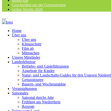
RegioApp
Geschichten aus der Genussregion
Grüne Woche 2026
Home
Über uns
Über uns
Klimaschutz
Film ab
Mitmachen
Unsere Mitglieder
Landerlebnisse
Betriebs- und Gästeführungen
Angebote für Kinder
Natur- und Landschafts-Guides für den Unteren Niederr
Genusstouren
Bauern- und Wochenmärkte
Veranstaltungen
Saisonales
Saisonal durchs Jahr
Frühling am Niederrhein
Rezepte
Feines vom Land