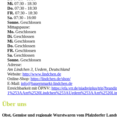
Mi.
07:30 - 18:30
Do.
07:30 - 18:30
FR.
07:30 - 18:30
Sa.
07:30 - 16:00
Sonne.
Geschlossen
Mittagspause:
Mo.
Geschlossen
Di.
Geschlossen
Mi.
Geschlossen
Do.
Geschlossen
FR.
Geschlossen
Sa.
Geschlossen
Sonne.
Geschlossen
Adresse:
Am Lindchen 3, Uedem, Deutschland
Website:
http://www.lindchen.de
Online-Shop:
https://lindchen.de/shop/
E-Mail:
info@bauernmarkt-lindchen.de
Erreichbarkeit mit ÖPNV:
https://efa.vrr.de/niadreiplus/tri
1%253AAm%2520Lindchen%253AUedem%253AAm%2520Lind
Über uns
Obst, Gemüse und regionale Wurstwaren vom Pfalzdorfer Land