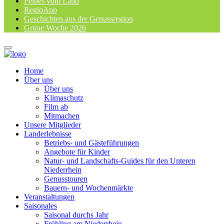
Feines vom Land
RegioApp
Geschichten aus der Genussregion
Grüne Woche 2026
Home
Über uns
Über uns
Klimaschutz
Film ab
Mitmachen
Unsere Mitglieder
Landerlebnisse
Betriebs- und Gästeführungen
Angebote für Kinder
Natur- und Landschafts-Guides für den Unteren
Niederrhein
Genusstouren
Bauern- und Wochenmärkte
Veranstaltungen
Saisonales
Saisonal durchs Jahr
Frühling am Niederrhein