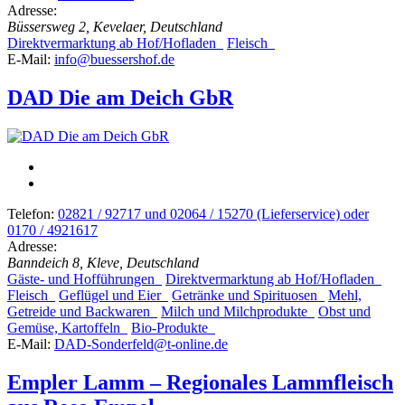
Adresse:
Büssersweg 2, Kevelaer, Deutschland
Direktvermarktung ab Hof/Hofladen
Fleisch
E-Mail:
info@buessershof.de
DAD Die am Deich GbR
Telefon:
02821 / 92717 und 02064 / 15270 (Lieferservice) oder
0170 / 4921617
Adresse:
Banndeich 8, Kleve, Deutschland
Gäste- und Hofführungen
Direktvermarktung ab Hof/Hofladen
Fleisch
Geflügel und Eier
Getränke und Spirituosen
Mehl,
Getreide und Backwaren
Milch und Milchprodukte
Obst und
Gemüse, Kartoffeln
Bio-Produkte
E-Mail:
DAD-Sonderfeld@t-online.de
Empler Lamm – Regionales Lammfleisch