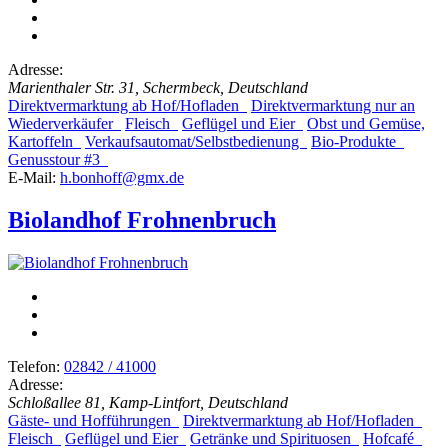
Adresse:
Marienthaler Str. 31, Schermbeck, Deutschland
Direktvermarktung ab Hof/Hofladen
Direktvermarktung nur an
Wiederverkäufer
Fleisch
Geflügel und Eier
Obst und Gemüse,
Kartoffeln
Verkaufsautomat/Selbstbedienung
Bio-Produkte
Genusstour #3
E-Mail:
h.bonhoff@gmx.de
Biolandhof Frohnenbruch
Telefon:
02842 / 41000
Adresse:
Schloßallee 81, Kamp-Lintfort, Deutschland
Gäste- und Hofführungen
Direktvermarktung ab Hof/Hofladen
Fleisch
Geflügel und Eier
Getränke und Spirituosen
Hofcafé