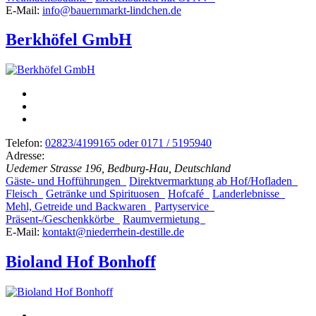
E-Mail:
info@bauernmarkt-lindchen.de
Berkhöfel GmbH
Telefon:
02823/4199165 oder 0171 / 5195940
Adresse:
Uedemer Strasse 196, Bedburg-Hau, Deutschland
Gäste- und Hofführungen
Direktvermarktung ab Hof/Hofladen
Fleisch
Getränke und Spirituosen
Hofcafé
Landerlebnisse
Mehl, Getreide und Backwaren
Partyservice
Präsent-/Geschenkkörbe
Raumvermietung
E-Mail:
kontakt@niederrhein-destille.de
Bioland Hof Bonhoff