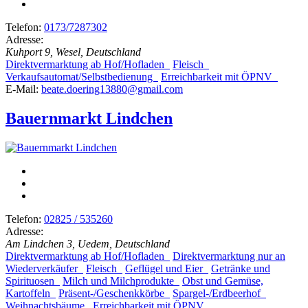
Telefon:
0173/7287302
Adresse:
Kuhport 9, Wesel, Deutschland
Direktvermarktung ab Hof/Hofladen
Fleisch
Verkaufsautomat/Selbstbedienung
Erreichbarkeit mit ÖPNV
E-Mail:
beate.doering13880@gmail.com
Bauernmarkt Lindchen
Telefon:
02825 / 535260
Adresse:
Am Lindchen 3, Uedem, Deutschland
Direktvermarktung ab Hof/Hofladen
Direktvermarktung nur an
Wiederverkäufer
Fleisch
Geflügel und Eier
Getränke und
Spirituosen
Milch und Milchprodukte
Obst und Gemüse,
Kartoffeln
Präsent-/Geschenkkörbe
Spargel-/Erdbeerhof
Weihnachtsbäume
Erreichbarkeit mit ÖPNV